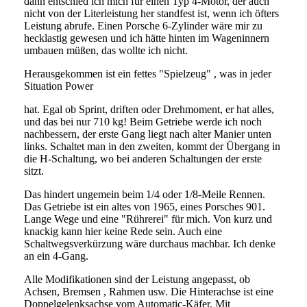
dann entschied ich mich für einen Typ 4-Motor, der auch
nicht von der Literleistung her standfest ist, wenn ich öfters
Leistung abrufe. Einen Porsche 6-Zylinder wäre mir zu
hecklastig gewesen und ich hätte hinten im Wageninnern
umbauen müßen, das wollte ich nicht.
Herausgekommen ist ein fettes "Spielzeug" , was in jeder
Situation Power
hat. Egal ob Sprint, driften oder Drehmoment, er hat alles,
und das bei nur 710 kg! Beim Getriebe werde ich noch
nachbessern, der erste Gang liegt nach alter Manier unten
links. Schaltet man in den zweiten, kommt der Übergang in
die H-Schaltung, wo bei anderen Schaltungen der erste
sitzt.
Das hindert ungemein beim 1/4 oder 1/8-Meile Rennen.
Das Getriebe ist ein altes von 1965, eines Porsches 901.
Lange Wege und eine "Rührerei" für mich. Von kurz und
knackig kann hier keine Rede sein. Auch eine
Schaltwegsverkürzung wäre durchaus machbar. Ich denke
an ein 4-Gang.
Alle Modifikationen sind der Leistung angepasst, ob
Achsen, Bremsen , Rahmen usw. Die Hinterachse ist eine
Doppelgelenksachse vom Automatic-Käfer. Mit