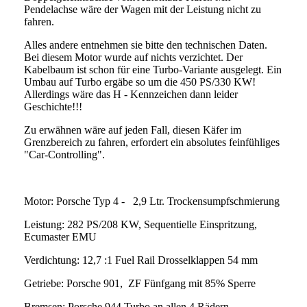
Pendelachse wäre der Wagen mit der Leistung nicht zu
fahren.
Alles andere entnehmen sie bitte den technischen Daten.
Bei diesem Motor wurde auf nichts verzichtet. Der
Kabelbaum ist schon für eine Turbo-Variante ausgelegt. Ein
Umbau auf Turbo ergäbe so um die 450 PS/330 KW!
Allerdings wäre das H - Kennzeichen dann leider
Geschichte!!!
Zu erwähnen wäre auf jeden Fall, diesen Käfer im
Grenzbereich zu fahren, erfordert ein absolutes feinfühliges
"Car-Controlling".
Motor: Porsche Typ 4 - 2,9 Ltr. Trockensumpfschmierung
Leistung: 282 PS/208 KW, Sequentielle Einspritzung,
Ecumaster EMU
Verdichtung: 12,7 :1 Fuel Rail Drosselklappen 54 mm
Getriebe: Porsche 901, ZF Fünfgang mit 85% Sperre
Bremsen: Porsche 944 Turbo an allen 4 Rädern