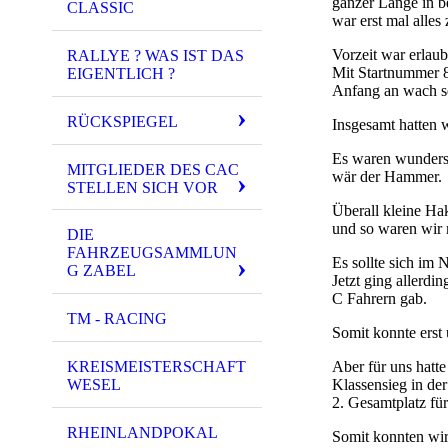
ganzer Länge in b
CLASSIC
war erst mal alles 
Vorzeit war erlau
RALLYE ? WAS IST DAS
Mit Startnummer 8
EIGENTLICH ?
Anfang an wach s
RÜCKSPIEGEL
Insgesamt hatten 
Es waren wunders
MITGLIEDER DES CAC
wär der Hammer.
STELLEN SICH VOR
Überall kleine Ha
und so waren wir 
DIE
FAHRZEUGSAMMLUN
Es sollte sich im 
G ZABEL
Jetzt ging allerdi
C Fahrern gab.
TM - RACING
Somit konnte erst
KREISMEISTERSCHAFT
Aber für uns hatte
WESEL
Klassensieg in de
2. Gesamtplatz fü
RHEINLANDPOKAL
Somit konnten wir