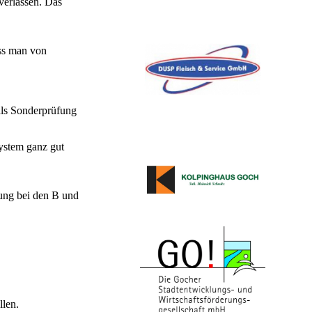
verlassen. Das
uss man von
ls Sonderprüfung
ystem ganz gut
rung bei den B und
llen.