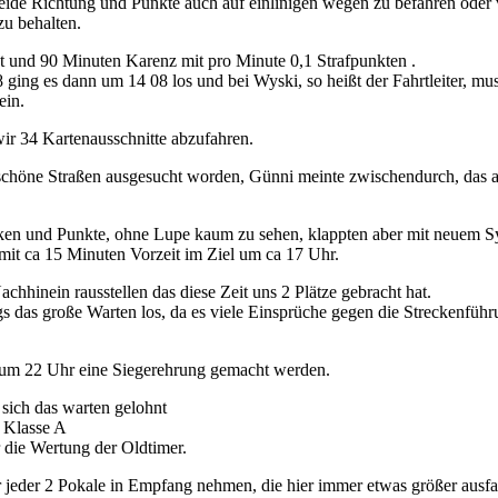
eide Richtung und Punkte auch auf einlinigen wegen zu befahren oder 
zu behalten.
bt und 90 Minuten Karenz mit pro Minute 0,1 Strafpunkten .
 ging es dann um 14 08 los und bei Wyski, so heißt der Fahrtleiter, m
ein.
wir 34 Kartenausschnitte abzufahren.
chöne Straßen ausgesucht worden, Günni meinte zwischendurch, das a
ken und Punkte, ohne Lupe kaum zu sehen, klappten aber mit neuem S
mit ca 15 Minuten Vorzeit im Ziel um ca 17 Uhr.
Nachhinein rausstellen das diese Zeit uns 2 Plätze gebracht hat.
ngs das große Warten los, da es viele Einsprüche gegen die Streckenfüh
 um 22 Uhr eine Siegerehrung gemacht werden.
 sich das warten gelohnt
r Klasse A
r die Wertung der Oldtimer.
 jeder 2 Pokale in Empfang nehmen, die hier immer etwas größer ausfa