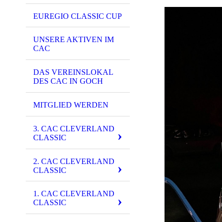
EUREGIO CLASSIC CUP
UNSERE AKTIVEN IM
CAC
DAS VEREINSLOKAL
DES CAC IN GOCH
MITGLIED WERDEN
3. CAC CLEVERLAND
CLASSIC
2. CAC CLEVERLAND
CLASSIC
1. CAC CLEVERLAND
CLASSIC