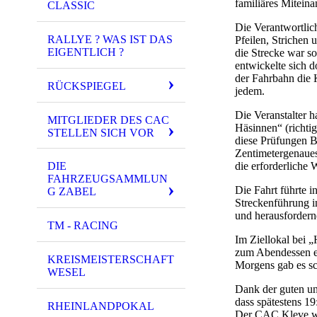
familiäres Miteina
CLASSIC
Die Verantwortlich
RALLYE ? WAS IST DAS
Pfeilen, Strichen 
EIGENTLICH ?
die Strecke war s
entwickelte sich 
der Fahrbahn die K
RÜCKSPIEGEL
jedem.
Die Veranstalter 
MITGLIEDER DES CAC
Häsinnen“ (richtig
STELLEN SICH VOR
diese Prüfungen 
Zentimetergenaues
die erforderliche 
DIE
FAHRZEUGSAMMLUN
Die Fahrt führte 
G ZABEL
Streckenführung i
und herausforder
TM - RACING
Im Ziellokal bei 
zum Abendessen e
KREISMEISTERSCHAFT
Morgens gab es sc
WESEL
Dank der guten un
dass spätestens 1
RHEINLANDPOKAL
Der CAC Kleve war