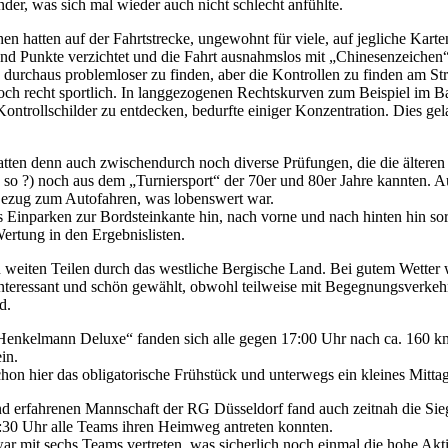
nder, was sich mal wieder auch nicht schlecht anfühlte.
en hatten auf der Fahrtstrecke, ungewohnt für viele, auf jegliche Karte
und Punkte verzichtet und die Fahrt ausnahmslos mit „Chinesenzeichen“ 
o durchaus problemloser zu finden, aber die Kontrollen zu finden am St
doch recht sportlich. In langgezogenen Rechtskurven zum Beispiel im
ontrollschilder zu entdecken, bedurfte einiger Konzentration. Dies gela
hatten denn auch zwischendurch noch diverse Prüfungen, die die ältere
 so ?) noch aus dem „Turniersport“ der 70er und 80er Jahre kannten. Au
Bezug zum Autofahren, was lobenswert war.
 Einparken zur Bordsteinkante hin, nach vorne und nach hinten hin sor
Wertung in den Ergebnislisten.
in weiten Teilen durch das westliche Bergische Land. Bei gutem Wetter 
nteressant und schön gewählt, obwohl teilweise mit Begegnungsverkeh
nd.
„Henkelmann Deluxe“ fanden sich alle gegen 17:00 Uhr nach ca. 160 k
in.
hon hier das obligatorische Frühstück und unterwegs ein kleines Mitta
d erfahrenen Mannschaft der RG Düsseldorf fand auch zeitnah die Sieg
9:30 Uhr alle Teams ihren Heimweg antreten konnten.
 mit sechs Teams vertreten, was sicherlich noch einmal die hohe Akti