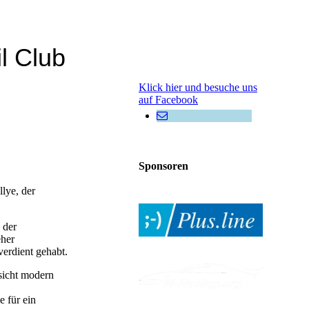
l Club
Klick hier und besuche uns
auf Facebook
Sponsoren
lye, der
 der
eher
verdient gehabt.
sicht modern
e für ein