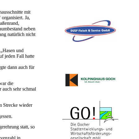
nausschnitte mit
organisiert. Ja,
raßenrand,
 Baumbestand neben
ng natürlich nicht
n „Hasen und
f jeden Fall hatte
gte dann auch für
war die
r auch sehr schmal
m Strecke wieder
gessen.
erehrung statt, so
venzahl in