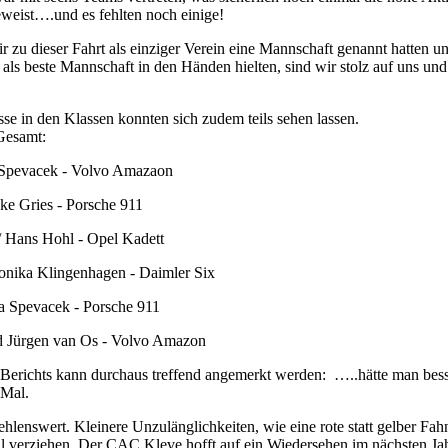
weist….und es fehlten noch einige!
 zu dieser Fahrt als einziger Verein eine Mannschaft genannt hatten u
als beste Mannschaft in den Händen hielten, sind wir stolz auf uns un
sse in den Klassen konnten sich zudem teils sehen lassen.
Gesamt:
i Spevacek - Volvo Amazaon
ke Gries - Porsche 911
/ Hans Hohl - Opel Kadett
onika Klingenhagen - Daimler Six
a Spevacek - Porsche 911
nd Jürgen van Os - Volvo Amazon
Berichts kann durchaus treffend angemerkt werden: …..hätte man bes
 Mal.
ehlenswert. Kleinere Unzulänglichkeiten, wie eine rote statt gelber Fah
 verziehen. Der CAC Kleve hofft auf ein Wiedersehen im nächsten Jah