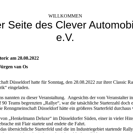
WILLKOMMEN
er Seite des Clever Automobi
e.V.
storic am 28.08.2022
Jürgen van Os
aft Düsseldorf hatte für Sonntag, den 28.08.2022 zur ihrer Classic Ral
rik“ eingeladen.
s nannten zu dieser Veranstaltung. Angesichts der vom Veranstalter in
 90 Teams begrenzten „Rallye“, war die tatsächliche Starterzahl doch 
e Renngmeinschaft Düsseldorf hätte ein größeres Starterfeld durchaus 
von „Henkelmann Deluxe“ im Düsseldorfer Süden, einer in vieler Hin
ebrache mit Flair startete und endete die Fahrt.
das übersichtliche Starterfeld und die im Industriegebiet startende Rally